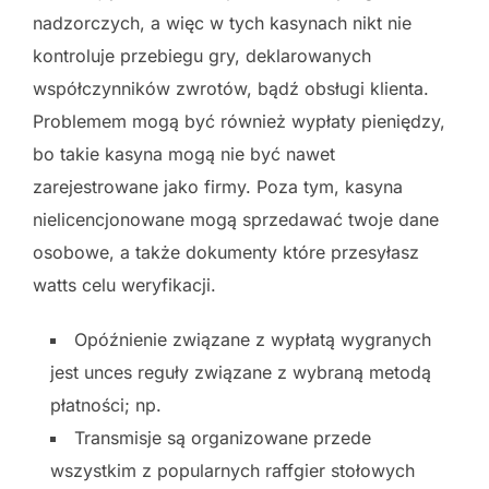
nadzorczych, a więc w tych kasynach nikt nie
kontroluje przebiegu gry, deklarowanych
współczynników zwrotów, bądź obsługi klienta.
Problemem mogą być również wypłaty pieniędzy,
bo takie kasyna mogą nie być nawet
zarejestrowane jako firmy. Poza tym, kasyna
nielicencjonowane mogą sprzedawać twoje dane
osobowe, a także dokumenty które przesyłasz
watts celu weryfikacji.
Opóźnienie związane z wypłatą wygranych
jest unces reguły związane z wybraną metodą
płatności; np.
Transmisje są organizowane przede
wszystkim z popularnych raffgier stołowych