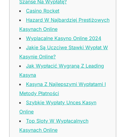
Szanse Na Wypłatę?
Casino Rocket
Hazard W Najbardziej Prestiżowych
Kasynach Online
Wyplacalne Kasyno Online 2024
Jakie Są Uczciwe Stawki Wypłat W
Kasynie Online?
Jak Wypłacić Wygraną Z Leading
Kasyna
Kasyna Z Najlepszymi Wypłatami I
Metody Płatności
Szybkie Wypłaty Unces Kasyn
Online
Top Sloty W Wypłacalnych
Kasynach Online