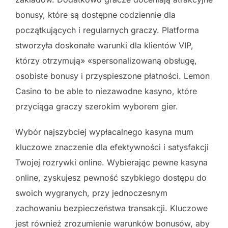
bonusy, które są dostępne codziennie dla
początkujących i regularnych graczy. Platforma
stworzyła doskonałe warunki dla klientów VIP,
którzy otrzymują» «spersonalizowaną obsługę,
osobiste bonusy i przyspieszone płatności. Lemon
Casino to be able to niezawodne kasyno, które
przyciąga graczy szerokim wyborem gier.
Wybór najszybciej wypłacalnego kasyna mum
kluczowe znaczenie dla efektywności i satysfakcji
Twojej rozrywki online. Wybierając pewne kasyna
online, zyskujesz pewność szybkiego dostępu do
swoich wygranych, przy jednoczesnym
zachowaniu bezpieczeństwa transakcji. Kluczowe
jest również zrozumienie warunków bonusów, aby