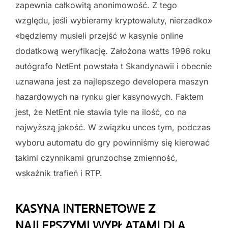
zapewnia całkowitą anonimowość. Z tego
względu, jeśli wybieramy kryptowaluty, nierzadko»
«będziemy musieli przejść w kasynie online
dodatkową weryfikację. Założona watts 1996 roku
autógrafo NetEnt powstała t Skandynawii i obecnie
uznawana jest za najlepszego developera maszyn
hazardowych na rynku gier kasynowych. Faktem
jest, że NetEnt nie stawia tyle na ilość, co na
najwyższą jakość. W związku unces tym, podczas
wyboru automatu do gry powinniśmy się kierować
takimi czynnikami grunzochse zmienność,
wskaźnik trafień i RTP.
KASYNA INTERNETOWE Z
NAJLEPSZYMI WYPŁATAMI DLA