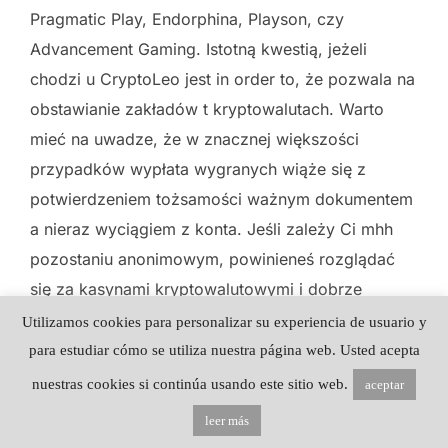
Pragmatic Play, Endorphina, Playson, czy
Advancement Gaming. Istotną kwestią, jeżeli
chodzi u CryptoLeo jest in order to, że pozwala na
obstawianie zakładów t kryptowalutach. Warto
mieć na uwadze, że w znacznej większości
przypadków wypłata wygranych wiąże się z
potwierdzeniem tożsamości ważnym dokumentem
a nieraz wyciągiem z konta. Jeśli zależy Ci mhh
pozostaniu anonimowym, powinieneś rozglądać
się za kasynami kryptowalutowymi i dobrze
przeczytać ich regulamin. Metody płatności
Utilizamos cookies para personalizar su experiencia de usuario y
dostępne t danym kasynie to be able to kolejny
para estudiar cómo se utiliza nuestra página web. Usted acepta
czynnik, który» «wpływa pośrednio na realną
nuestras cookies si continúa usando este sitio web.
aceptar
wypłacalność kasyna.
leer más