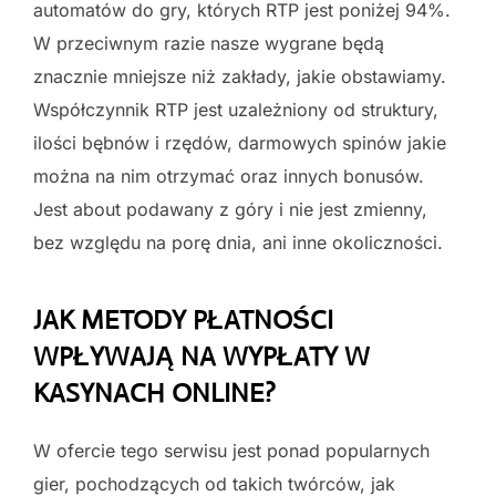
automatów do gry, których RTP jest poniżej 94%.
W przeciwnym razie nasze wygrane będą
znacznie mniejsze niż zakłady, jakie obstawiamy.
Współczynnik RTP jest uzależniony od struktury,
ilości bębnów i rzędów, darmowych spinów jakie
można na nim otrzymać oraz innych bonusów.
Jest about podawany z góry i nie jest zmienny,
bez względu na porę dnia, ani inne okoliczności.
JAK METODY PŁATNOŚCI
WPŁYWAJĄ NA WYPŁATY W
KASYNACH ONLINE?
W ofercie tego serwisu jest ponad popularnych
gier, pochodzących od takich twórców, jak