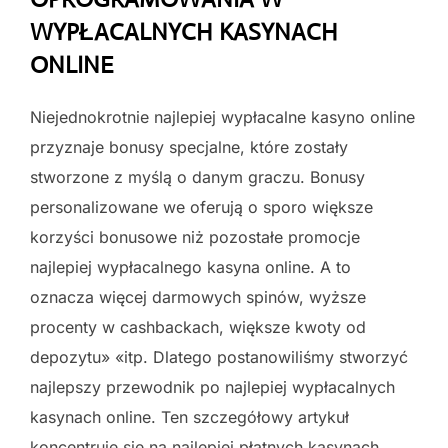
WYPŁACALNYCH KASYNACH
ONLINE
Niejednokrotnie najlepiej wypłacalne kasyno online
przyznaje bonusy specjalne, które zostały
stworzone z myślą o danym graczu. Bonusy
personalizowane we oferują o sporo większe
korzyści bonusowe niż pozostałe promocje
najlepiej wypłacalnego kasyna online. A to
oznacza więcej darmowych spinów, wyższe
procenty w cashbackach, większe kwoty od
depozytu» «itp. Dlatego postanowiliśmy stworzyć
najlepszy przewodnik po najlepiej wypłacalnych
kasynach online. Ten szczegółowy artykuł
koncentruje się na najlepiej płatnych kasynach