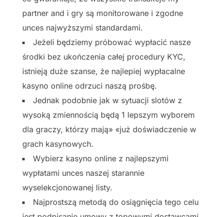
partner and i gry są monitorowane i zgodne
unces najwyższymi standardami.
Jeżeli będziemy próbować wypłacić nasze
środki bez ukończenia całej procedury KYC,
istnieją duże szanse, że najlepiej wypłacalne
kasyno online odrzuci naszą prośbę.
Jednak podobnie jak w sytuacji slotów z
wysoką zmiennością będą 1 lepszym wyborem
dla graczy, którzy mają» «już doświadczenie w
grach kasynowych.
Wybierz kasyno online z najlepszymi
wypłatami unces naszej starannie
wyselekcjonowanej listy.
Najprostszą metodą do osiągnięcia tego celu
jest podpisanie umowy z topowymi dostawcami