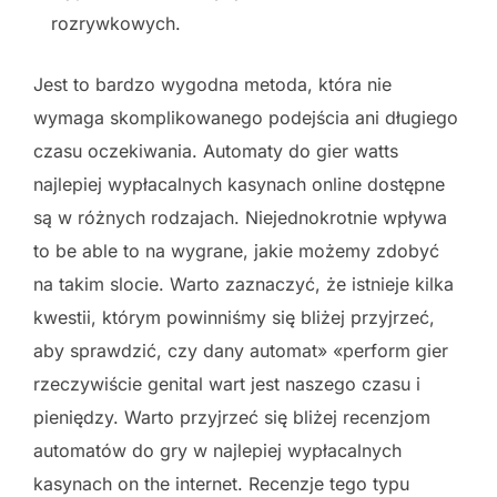
rozrywkowych.
Jest to bardzo wygodna metoda, która nie
wymaga skomplikowanego podejścia ani długiego
czasu oczekiwania. Automaty do gier watts
najlepiej wypłacalnych kasynach online dostępne
są w różnych rodzajach. Niejednokrotnie wpływa
to be able to na wygrane, jakie możemy zdobyć
na takim slocie. Warto zaznaczyć, że istnieje kilka
kwestii, którym powinniśmy się bliżej przyjrzeć,
aby sprawdzić, czy dany automat» «perform gier
rzeczywiście genital wart jest naszego czasu i
pieniędzy. Warto przyjrzeć się bliżej recenzjom
automatów do gry w najlepiej wypłacalnych
kasynach on the internet. Recenzje tego typu