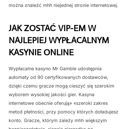
można znaleźć mhh niejednej stronie internetowej.
JAK ZOSTAĆ VIP-EM W
NAJLEPIEJ WYPŁACALNYM
KASYNIE ONLINE
Wypłacalne kasyno Mr Gamble udostępnia
automaty od 90 certyfikowanych dostawców,
dzięki czemu gracze mogą cieszyć się szerokim
wyborem wysokiej jakości gier. Kasyna
internetowe obecnie oferują» «szeroki zakres
metod płatności, przy pomocy których doładujesz
konto. Gracze, którym zależy mhh większym