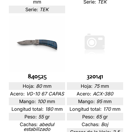
mm
Serie:
TEK
Serie:
TEK
840525
320141
Hoja:
80
mm
Hoja:
75
mm
Acero:
VG-10 67 CAPAS
Acero:
ACX-380
Mango:
100
mm
Mango:
95
mm
Longitud total:
180
mm
Longitud total:
170
mm
Peso:
55
gr
Peso:
65
gr
Cachas:
abedul
Cachas:
Boj
estabilizado
Grosor de la Hoja:
2.5