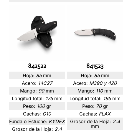
842522
841523
Hoja:
85
mm
Hoja:
85
mm
Acero:
14C27
Acero:
M390 y 420
Mango:
90
mm
Mango:
110
mm
Longitud total:
175
mm
Longitud total:
195
mm
Peso:
100
gr
Peso:
70
gr
Cachas:
G10
Cachas:
FLAX
Funda o Estuche:
KYDEX
Grosor de la Hoja:
2.4
mm
Grosor de la Hoja:
2.4