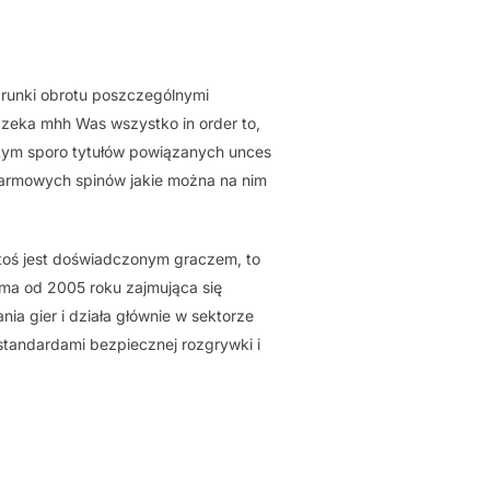
arunki obrotu poszczególnymi
 czeka mhh Was wszystko in order to,
 tym sporo tytułów powiązanych unces
darmowych spinów jakie można na nim
ktoś jest doświadczonym graczem, to
irma od 2005 roku zajmująca się
ia gier i działa głównie w sektorze
 standardami bezpiecznej rozgrywki i