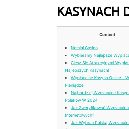
KASYNACH D
Content
Nomini Casino
Wybieramy Najlepsze Wypłac
Ciesz Się Atrakcyjnymi Wypła
Najlepszych Kasynach!
Wypłacalne Kasyna Online – W
Pieniądze
Najbardziej Wypłacalne Kasyno
Polaków W 2024
Jak Zweryfikować Wypłacalno
Internetowych?
Jak Wybrać Polską Wypłacaln