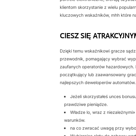
klientom skorzystanie z wielu popula
kluczowych wskaźników, mhh które na
CIESZ SIĘ ATRAKCYJN
Dzięki temu wskaźnikowi gracze sądzą
przewodnik, pomagający wybrać wypłac
zaufanych operatorów hazardowych. N
początkujący lub zaawansowany gracz.
najlepszych deweloperów automatów.
Jeżeli skorzystałeś unces bonu
prawdziwe pieniądze.
Władze lo, wraz z niezależnymi»
warunków.
na cо zwracać uwagę przy wybо
Wybierając sloty do zabawy wart