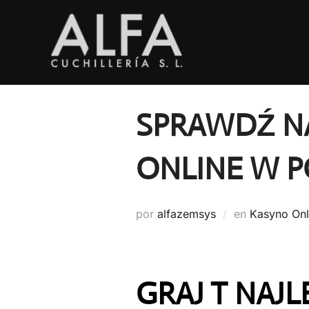
Saltar
al
contenido
SPRAWDŹ NA
ONLINE W P
por
alfazemsys
en
Kasyno Onl
GRAJ T NAJ