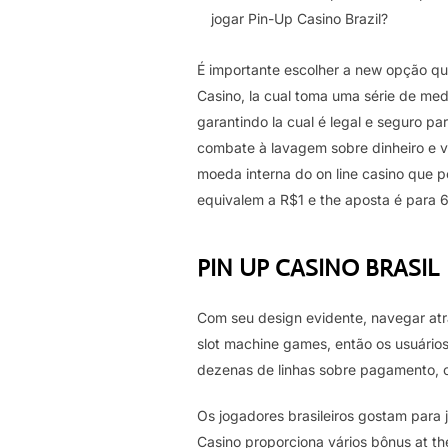
jogar Pin-Up Casino Brazil?
É importante escolher a new opção qu
Casino, la cual toma uma série de medi
garantindo la cual é legal e seguro par
combate à lavagem sobre dinheiro e ve
moeda interna do on line casino que po
equivalem a R$1 e the aposta é para 
PIN UP CASINO BRASIL
Com seu design evidente, navegar atr
slot machine games, então os usuário
dezenas de linhas sobre pagamento, o
Os jogadores brasileiros gostam para
Casino proporciona vários bônus at t