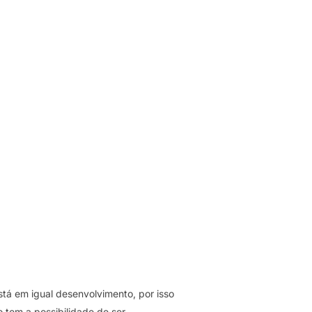
stá em igual desenvolvimento, por isso
o tem a possibilidade de ser