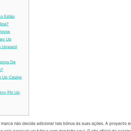
o Estão
line?
Jogos
lag Up
in Upward
Jogos De
p?
n Up Casino
Any Pin Up
 a marca não decida adicionar tais bônus às suas ações. A proyecto e
 seja possível ver bônus sem depósito aqui. O site oficial do cassin