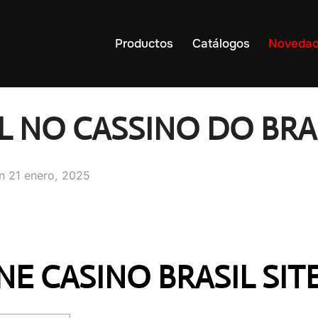
Productos
Catálogos
Noveda
L NO CASSINO DO BRA
Publicado
en
21 enero, 2025
el
NE CASINO BRASIL SIT