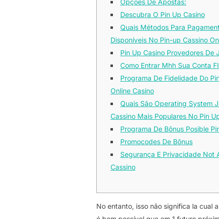
Opções De Apostas:
Descubra O Pin Up Casino
Quais Métodos Para Pagament
Disponíveis No Pin-up Cassino On
Pin Up Casino Provedores De 
Como Entrar Mhh Sua Conta F
Programa De Fidelidade Do P
Online Casino
Quais São Operating System 
Cassino Mais Populares No Pin U
Programa De Bônus Posible Pi
Promocodes De Bônus
Segurança E Privacidade Not 
Cassino
No entanto, isso não significa la cual
é bem possível que em 1 futuro próximo