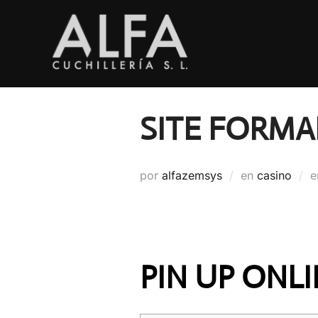
Saltar
al
contenido
SITE FORMA
por
alfazemsys
en
casino
PIN UP ONLI