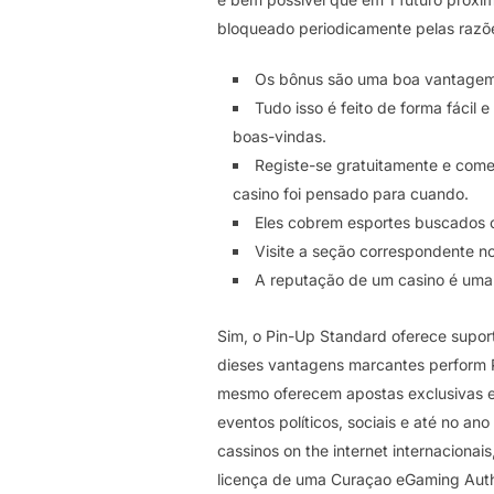
bloqueado periodicamente pelas razõ
Os bônus são uma boa vantagem, 
Tudo isso é feito de forma fácil
boas-vindas.
Registe-se gratuitamente e comec
casino foi pensado para cuando.
Eles cobrem esportes buscados c
Visite a seção correspondente no 
A reputação de um casino é uma 
Sim, o Pin-Up Standard oferece suport
dieses vantagens marcantes perform P
mesmo oferecem apostas exclusivas em
eventos políticos, sociais e até no an
cassinos on the internet internaciona
licença de uma Curaçao eGaming Autho