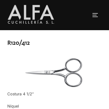
Saltar
al
ALTERN
contenido
R120/412
Costura 4 1/2″
Níquel