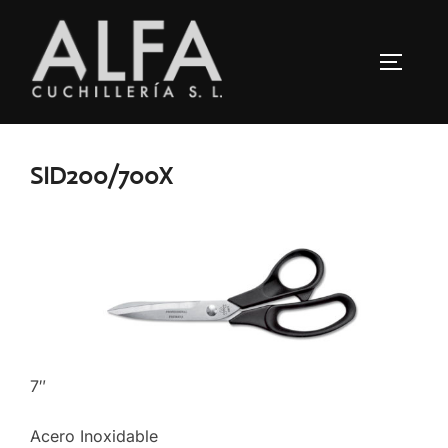
Saltar
al
ALTERN
contenido
SID200/700X
7″
Acero Inoxidable