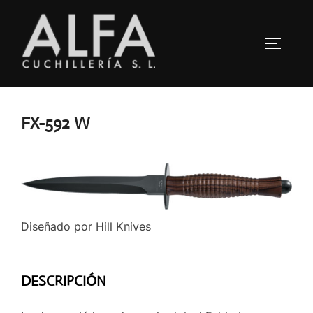
Saltar
al
ALTERN
contenido
FX-592 W
Diseñado por Hill Knives
DESCRIPCIÓN