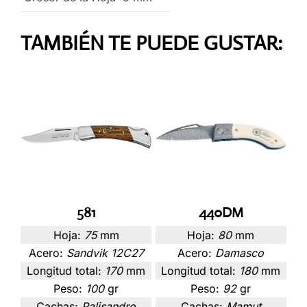
TAMBIÉN TE PUEDE GUSTAR:
581
440DM
Hoja:
75
mm
Hoja:
80
mm
Acero:
Sandvik 12C27
Acero:
Damasco
Longitud total:
170
mm
Longitud total:
180
mm
Peso:
100
gr
Peso:
92
gr
Cachas:
Palisandro
Cachas:
Mamut