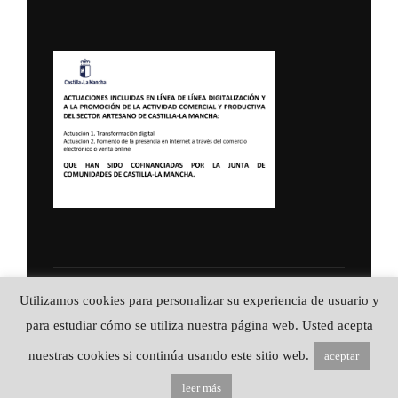
Política de Privacidad
Utilizamos cookies para personalizar su experiencia de usuario y
Copyright © 2026 ALFA CUCHILLERIA ::
para estudiar cómo se utiliza nuestra página web. Usted acepta
Artesanía en acero
nuestras cookies si continúa usando este sitio web.
aceptar
Inspiro Theme
por
WPZOOM
leer más