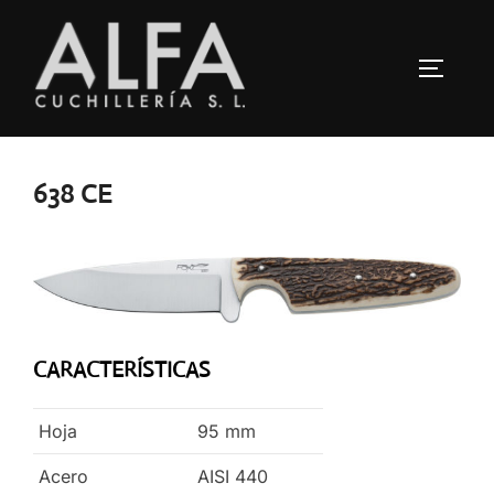
Saltar
al
ALTERN
contenido
638 CE
CARACTERÍSTICAS
Hoja
95
mm
Acero
AISI 440