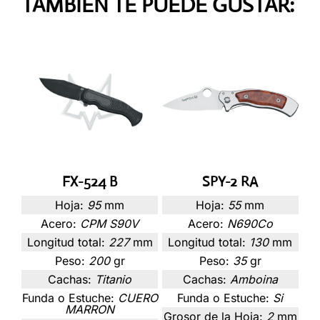
TAMBIÉN TE PUEDE GUSTAR:
FX-524 B
SPY-2 RA
Hoja:
95
mm
Hoja:
55
mm
Acero:
CPM S90V
Acero:
N690Co
Longitud total:
227
mm
Longitud total:
130
mm
Peso:
200
gr
Peso:
35
gr
Cachas:
Titanio
Cachas:
Amboina
Funda o Estuche:
CUERO
Funda o Estuche:
Si
MARRON
Grosor de la Hoja:
2
mm