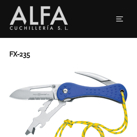
Saltar
al
ALTERN
contenido
FX-235