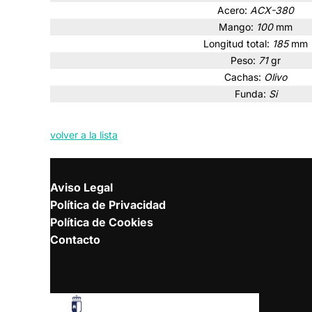
Acero:
ACX-380
Mango:
100
mm
Longitud total:
185
mm
Peso:
71
gr
Cachas:
Olivo
Funda:
Si
volver a la lista
Aviso Legal
Política de Privacidad
Política de Cookies
Contacto