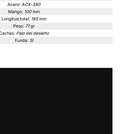
Acero:
ACX-380
Mango:
100
mm
Longitud total:
185
mm
Peso:
71
gr
Cachas:
Palo del desierto
Funda:
Si