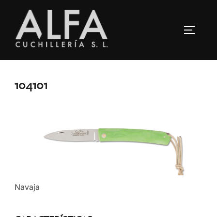
Saltar
al
ALTERN
contenido
104101
Navaja