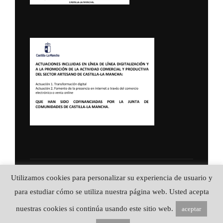
Política de Privacidad
Utilizamos cookies para personalizar su experiencia de usuario y
Copyright © 2026 ALFA CUCHILLERIA ::
para estudiar cómo se utiliza nuestra página web. Usted acepta
Artesanía en acero
nuestras cookies si continúa usando este sitio web.
aceptar
Inspiro Theme
por
WPZOOM