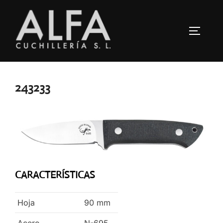
Saltar
al
ALTERN
contenido
243233
CARACTERÍSTICAS
Hoja
90
mm