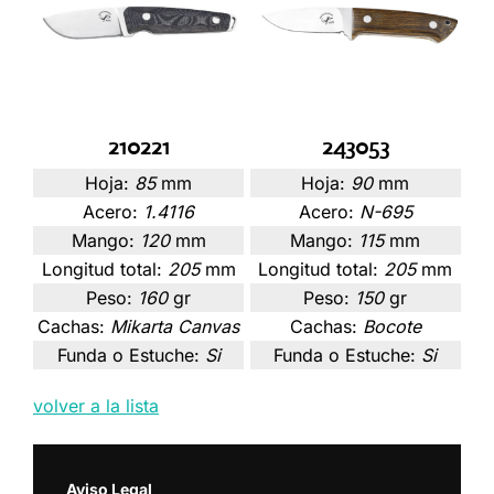
210221
243053
Hoja:
85
mm
Hoja:
90
mm
Acero:
1.4116
Acero:
N-695
Mango:
120
mm
Mango:
115
mm
Longitud total:
205
mm
Longitud total:
205
mm
Peso:
160
gr
Peso:
150
gr
Cachas:
Mikarta Canvas
Cachas:
Bocote
Funda o Estuche:
Si
Funda o Estuche:
Si
volver a la lista
Aviso Legal