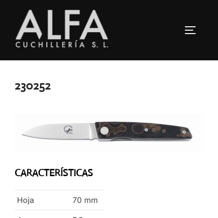
Saltar
al
ALTERN
contenido
230252
CARACTERÍSTICAS
Hoja
70
mm