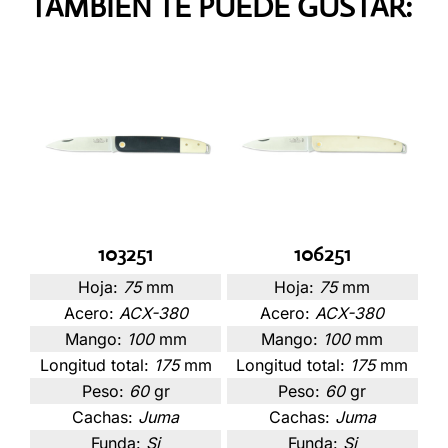
TAMBIÉN TE PUEDE GUSTAR:
103251
106251
Hoja:
75
mm
Hoja:
75
mm
Acero:
ACX-380
Acero:
ACX-380
Mango:
100
mm
Mango:
100
mm
Longitud total:
175
mm
Longitud total:
175
mm
Peso:
60
gr
Peso:
60
gr
Cachas:
Juma
Cachas:
Juma
Funda:
Si
Funda:
Si