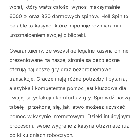
wpłat, który watts całości wynosi maksymalnie
6000 zł oraz 320 darmowych spinów. Hell Spin to
be able to kasyno, które imponuje rozmiarami i
urozmaiceniem swojej biblioteki.
Gwarantujemy, że wszystkie legalne kasyna online
prezentowane na naszej stronie są bezpieczne i
oferują najlepsze gry oraz bezproblemowe
transakcje. Gracze mają różne potrzeby i pytania,
a szybka i kompetentna pomoc jest kluczowa dla
Twojej satysfakcji i komfortu z gry. Sprawdź naszą
tabelę i przekonaj się, jak łatwo możesz uzyskać
pomoc w kasynie internetowym. Dzięki intuicyjnym
procesom, swoje wygrane z kasyna otrzymasz już
po kilku dniach roboczych.