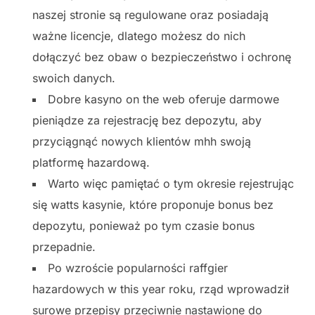
naszej stronie są regulowane oraz posiadają
ważne licencje, dlatego możesz do nich
dołączyć bez obaw o bezpieczeństwo i ochronę
swoich danych.
Dobre kasyno on the web oferuje darmowe
pieniądze za rejestrację bez depozytu, aby
przyciągnąć nowych klientów mhh swoją
platformę hazardową.
Warto więc pamiętać o tym okresie rejestrując
się watts kasynie, które proponuje bonus bez
depozytu, ponieważ po tym czasie bonus
przepadnie.
Po wzroście popularności raffgier
hazardowych w this year roku, rząd wprowadził
surowe przepisy przeciwnie nastawione do