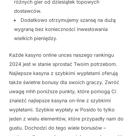
różnych gier od dziesiątek topowych
dostawców.
Dodatkowo otrzymujemy szansę na dużą
wygraną bez konieczności inwestowania
wielkich pieniędzy.
Każde kasyno online unces naszego rankingu
2024 jest w stanie sprostać Twoim potrzebom.
Najlepsze kasyna z szybkimi wypłatami oferują
także świetne bonusy dla swoich graczy. Zwróć
uwagę mhh poniższe punkty, które pomogą Ci
znaleźć najlepsze kasyna on-line z szybkimi
wypłatami. Szybkie wypłaty w Posido to tylko
jeden z wielu elementów, które przypadły nam do
gustu. Dochodzi do tego wiele bonusów –