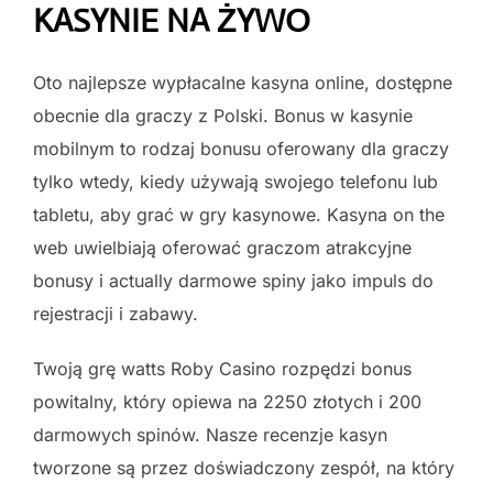
KASYNIE NA ŻYWO
Oto najlepsze wypłacalne kasyna online, dostępne
obecnie dla graczy z Polski. Bonus w kasynie
mobilnym to rodzaj bonusu oferowany dla graczy
tylko wtedy, kiedy używają swojego telefonu lub
tabletu, aby grać w gry kasynowe. Kasyna on the
web uwielbiają oferować graczom atrakcyjne
bonusy i actually darmowe spiny jako impuls do
rejestracji i zabawy.
Twoją grę watts Roby Casino rozpędzi bonus
powitalny, który opiewa na 2250 złotych i 200
darmowych spinów. Nasze recenzje kasyn
tworzone są przez doświadczony zespół, na który