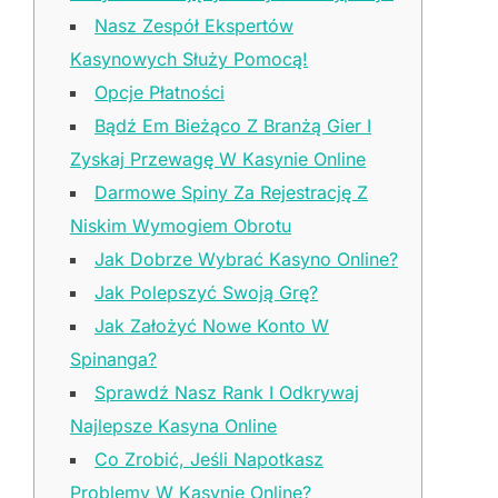
Nasz Zespół Ekspertów
Kasynowych Służy Pomocą!
Opcje Płatności
Bądź Em Bieżąco Z Branżą Gier I
Zyskaj Przewagę W Kasynie Online
Darmowe Spiny Za Rejestrację Z
Niskim Wymogiem Obrotu
Jak Dobrze Wybrać Kasyno Online?
Jak Polepszyć Swoją Grę?
Jak Założyć Nowe Konto W
Spinanga?
Sprawdź Nasz Rank I Odkrywaj
Najlepsze Kasyna Online
Co Zrobić, Jeśli Napotkasz
Problemy W Kasynie Online?