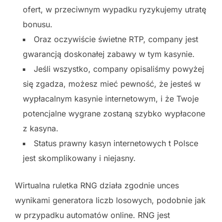
ofert, w przeciwnym wypadku ryzykujemy utratę
bonusu.
Oraz oczywiście świetne RTP, company jest
gwarancją doskonałej zabawy w tym kasynie.
Jeśli wszystko, company opisaliśmy powyżej
się zgadza, możesz mieć pewność, że jesteś w
wypłacalnym kasynie internetowym, i że Twoje
potencjalne wygrane zostaną szybko wypłacone
z kasyna.
Status prawny kasyn internetowych t Polsce
jest skomplikowany i niejasny.
Wirtualna ruletka RNG działa zgodnie unces
wynikami generatora liczb losowych, podobnie jak
w przypadku automatów online. RNG jest