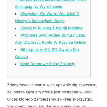
Zasługują Na Wyróżnienie
Wszystko, Co Warto Wiedzieć O
Naszych Recenzjach Kasyn
Zagraj W Ruletkę T Wersji Mobilnej
Wybrałeś Swój Added Bonus? Czas,
Aby Otworzyć Konto W Kasynie Online!
Hit’n’spin» «– 97, 9% Zwrotu Dla
Gracza
Moje Darmowe Spiny Zniknęły
Zdecydowanie warto więc upewnić się zawczasu,
że interesująca em oferta jest dostępna w kraju,
unces którego zamierzamy z» «niej skorzystać.
Spójrzymy teraz, jak darmowe annoying za