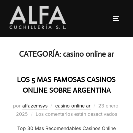
Saltar
al
ALTERN
contenido
CATEGORÍA:
casino online ar
LOS 5 MAS FAMOSAS CASINOS
ONLINE SOBRE ARGENTINA
Publicado
por
alfazemsys
casino online ar
23 enero,
el
2025
Los comentarios están desactivados
Top 30 Mas Recomendables Casinos Online