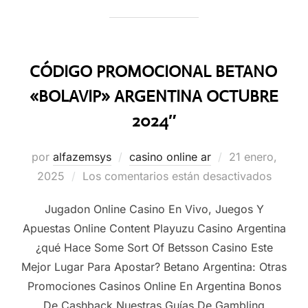
CÓDIGO PROMOCIONAL BETANO
«BOLAVIP» ARGENTINA OCTUBRE
2024″
Publicado
por
alfazemsys
casino online ar
21 enero,
el
2025
Los comentarios están desactivados
Jugadon Online Casino En Vivo, Juegos Y
Apuestas Online Content Playuzu Casino Argentina
¿qué Hace Some Sort Of Betsson Casino Este
Mejor Lugar Para Apostar? Betano Argentina: Otras
Promociones Casinos Online En Argentina Bonos
De Cashback Nuestras Guías De Gambling