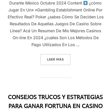
Durante México Octubre 2024 Content
¿cómo
Jugar En Un» «Gambling Establishment Online Por
Efectivo Real? Poker ¿sabes Cómo Se Deciden Los
Resultados De Aquellas Juegos De Casino Sobre
Línea? Acá Un Resumen De Mis Mejores Casinos
On-line En 2024 ¿cuáles Son Los Métodos De
Pago Utilizados En Los …
«LOS 5 MAS FAMOSAS CAS
LEER MÁS
CONSEJOS TRUCOS Y ESTRATEGIAS
PARA GANAR FORTUNA EN CASINO