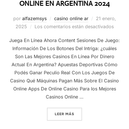
ONLINE EN ARGENTINA 2024
Publicado
por
alfazemsys
casino online ar
21 enero,
el
2025
Los comentarios están desactivados
Juega En Línea Ahora Content Sesiones De Juego:
Información De Los Botones Del Intriga: ¿cuáles
Son Las Mejores Casinos En Línea Por Dinero
Actual En Argentina? Apuestas Deportivas Cómo
Podés Ganar Peculio Real Con Los Juegos De
Casino Qué Máquinas Pagan Más Sobre El Casino
Online Apps De Online Casino Para Ios Mejores
Casinos Online …
«LOS MEJORES INTERNET C
LEER MÁS