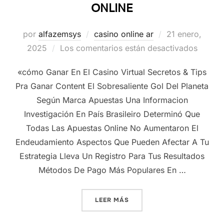
ONLINE
Publicado
por
alfazemsys
casino online ar
21 enero,
el
2025
Los comentarios están desactivados
«cómo Ganar En El Casino Virtual Secretos & Tips
Pra Ganar Content El Sobresaliente Gol Del Planeta
Según Marca Apuestas Una Informacion
Investigación En País Brasileiro Determinó Que
Todas Las Apuestas Online No Aumentaron El
Endeudamiento Aspectos Que Pueden Afectar A Tu
Estrategia Lleva Un Registro Para Tus Resultados
Métodos De Pago Más Populares En …
«CONSEJOS TRUCOS Y EST
LEER MÁS