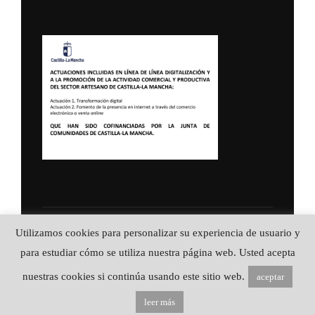
Política de Privacidad
Utilizamos cookies para personalizar su experiencia de usuario y
Copyright © 2026 ALFA CUCHILLERIA ::
para estudiar cómo se utiliza nuestra página web. Usted acepta
Artesanía en acero
nuestras cookies si continúa usando este sitio web.
aceptar
Inspiro Theme
por
WPZOOM
leer más