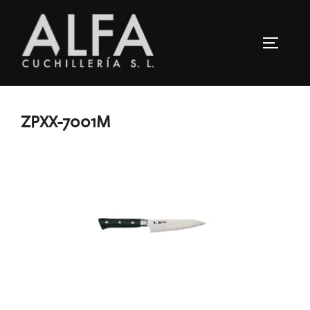
Saltar
al
ALTERN
contenido
ZPXX-7001M