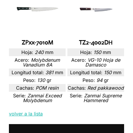
ZPxx-7010M
TZ2-4002DH
Hoja:
240
mm
Hoja:
150
mm
Acero:
Molybdenum
Acero:
VG-10 Hoja de
Vanadium 8A
Damasco
Longitud total:
381
mm
Longitud total:
150
mm
Peso:
130
gr
Peso:
94
gr
Cachas:
POM resin
Cachas:
Red pakkawood
Serie:
Zanmai Exceed
Serie:
Zanmai Supreme
Molybdenum
Hammered
volver a la lista