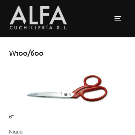
Saltar
al
ALTERN
contenido
W100/600
6″
Níquel