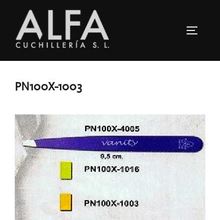
Saltar
al
ALTERN
contenido
PN100X-1003