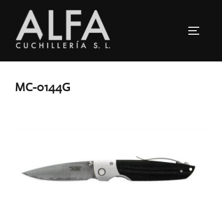
Saltar
al
ALTERN
contenido
MC-0144G