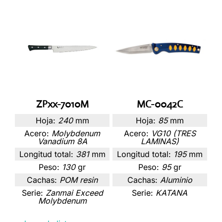
ZPxx-7010M
MC-0042C
Hoja:
240
mm
Hoja:
85
mm
Acero:
Molybdenum
Acero:
VG10 (TRES
Vanadium 8A
LAMINAS)
Longitud total:
381
mm
Longitud total:
195
mm
Peso:
130
gr
Peso:
95
gr
Cachas:
POM resin
Cachas:
Aluminio
Serie:
Zanmai Exceed
Serie:
KATANA
Molybdenum