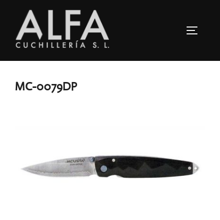
Saltar
al
ALTERN
contenido
MC-0079DP