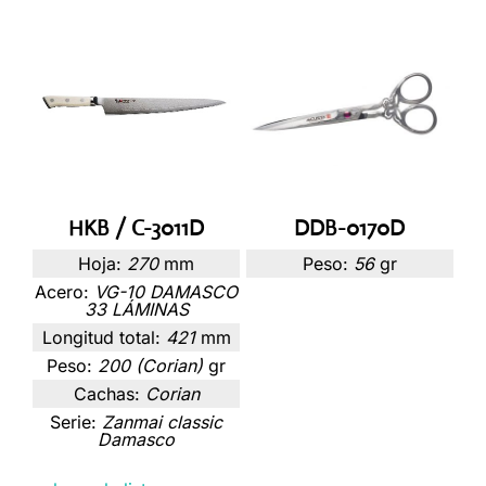
HKB / C-3011D
DDB-0170D
Hoja:
270
mm
Peso:
56
gr
Acero:
VG-10 DAMASCO
33 LÁMINAS
Longitud total:
421
mm
Peso:
200 (Corian)
gr
Cachas:
Corian
Serie:
Zanmai classic
Damasco