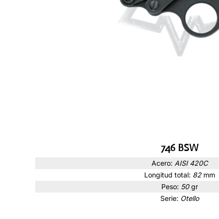
746 BSW
Acero:
AISI 420C
Longitud total:
82
mm
Peso:
50
gr
Serie:
Otello