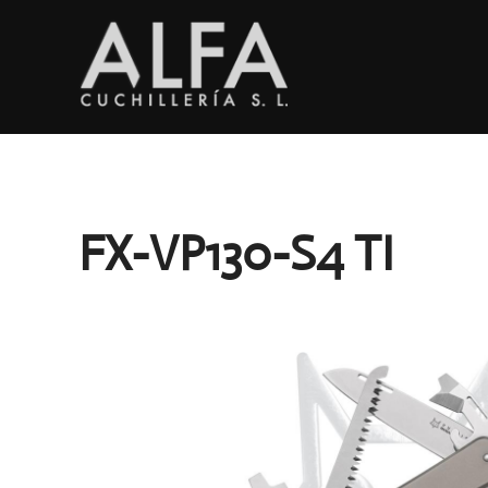
Saltar
al
contenido
FX-VP130-S4 TI