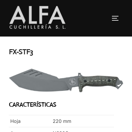
Saltar
al
ALTERN
contenido
FX-STF3
CARACTERÍSTICAS
Hoja
220
mm