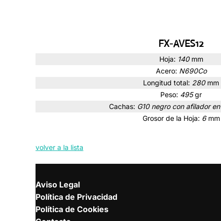
FX-AVES12
Hoja:
140
mm
Acero:
N690Co
Longitud total:
280
mm
Peso:
495
gr
Cachas:
G10 negro con afilador en 
Grosor de la Hoja:
6
mm
volver a la lista
Aviso Legal
Política de Privacidad
Política de Cookies