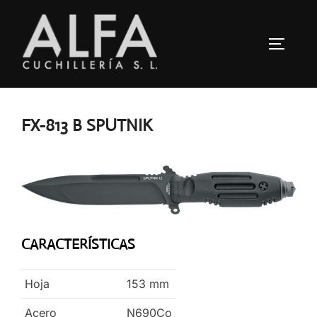
Saltar
al
ALTERN
contenido
FX-813 B SPUTNIK
CARACTERÍSTICAS
Hoja
153
mm
Acero
N690Co