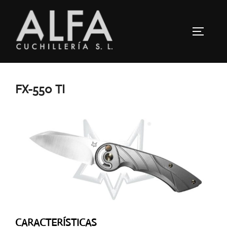
Saltar
al
ALTERN
contenido
FX-550 TI
CARACTERÍSTICAS