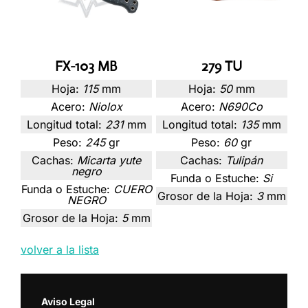
FX-103 MB
279 TU
Hoja:
115
mm
Hoja:
50
mm
Acero:
Niolox
Acero:
N690Co
Longitud total:
231
mm
Longitud total:
135
mm
Peso:
245
gr
Peso:
60
gr
Cachas:
Micarta yute
Cachas:
Tulipán
negro
Funda o Estuche:
Si
Funda o Estuche:
CUERO
Grosor de la Hoja:
3
mm
NEGRO
Grosor de la Hoja:
5
mm
volver a la lista
Aviso Legal