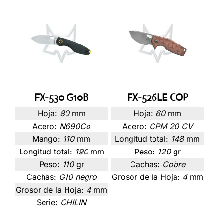
FX-530 G10B
FX-526LE COP
Hoja:
80
mm
Hoja:
60
mm
Acero:
N690Co
Acero:
CPM 20 CV
Mango:
110
mm
Longitud total:
148
mm
Longitud total:
190
mm
Peso:
120
gr
Peso:
110
gr
Cachas:
Cobre
Cachas:
G10 negro
Grosor de la Hoja:
4
mm
Grosor de la Hoja:
4
mm
Serie:
CHILIN