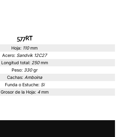
577RT
Hoja:
110
mm
Acero:
Sandvik 12C27
Longitud total:
250
mm
Peso:
330
gr
Cachas:
Amboina
Funda o Estuche:
Si
Grosor de la Hoja:
4
mm