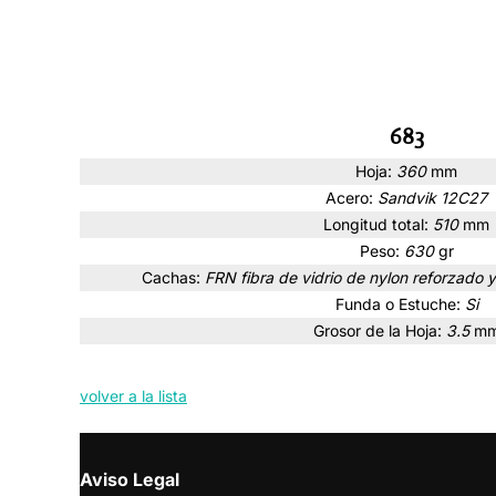
683
Hoja:
360
mm
Acero:
Sandvik 12C27
Longitud total:
510
mm
Peso:
630
gr
Cachas:
FRN fibra de vidrio de nylon reforzado
Funda o Estuche:
Si
Grosor de la Hoja:
3.5
m
volver a la lista
Aviso Legal