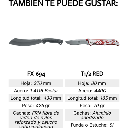
TAMBIÉN TE PUEDE GUSTAR:
FX-694
T1/2 RED
Hoja:
270
mm
Hoja:
80
mm
Acero:
1.4116 Bestar
Acero:
440C
Longitud total:
430
mm
Longitud total:
185
mm
Peso:
425
gr
Peso:
70
gr
Cachas:
FRN fibra de
Cachas:
Aluminio
vidrio de nylon
anodizado
reforzado y caucho
Funda o Estuche:
Si
sobremoldeado