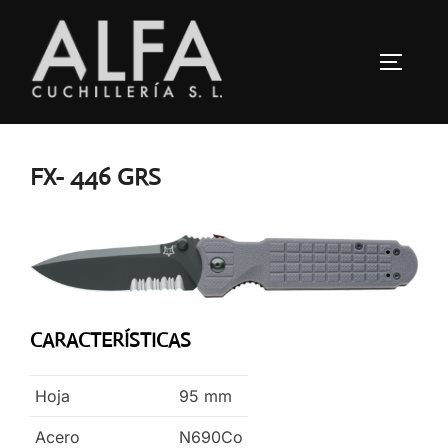
Saltar
al
ALTERN
contenido
FX- 446 GRS
CARACTERÍSTICAS
Hoja
95
mm
Acero
N690Co