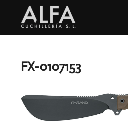
Saltar
al
contenido
FX-0107153