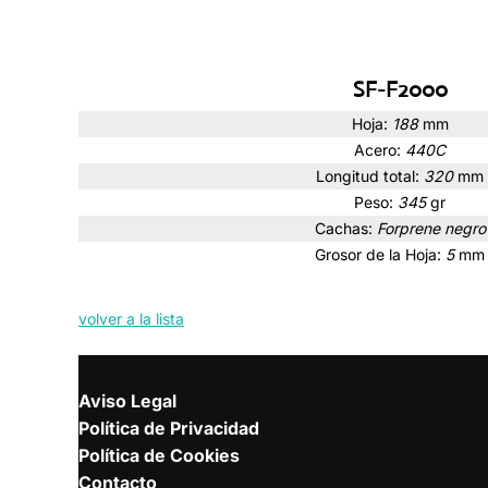
SF-F2000
Hoja:
188
mm
Acero:
440C
Longitud total:
320
mm
Peso:
345
gr
Cachas:
Forprene negro
Grosor de la Hoja:
5
mm
volver a la lista
Aviso Legal
Política de Privacidad
Política de Cookies
Contacto