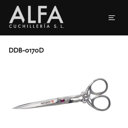
Saltar
al
ALTERN
contenido
DDB-0170D