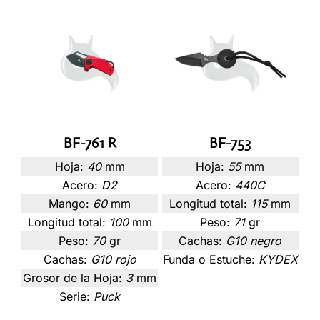
BF-761 R
BF-753
Hoja:
40
mm
Hoja:
55
mm
Acero:
D2
Acero:
440C
Mango:
60
mm
Longitud total:
115
mm
Longitud total:
100
mm
Peso:
71
gr
Peso:
70
gr
Cachas:
G10 negro
Cachas:
G10 rojo
Funda o Estuche:
KYDEX
Grosor de la Hoja:
3
mm
Serie:
Puck