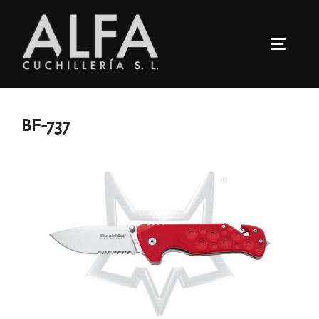
Saltar
al
ALTERN
contenido
BF-737