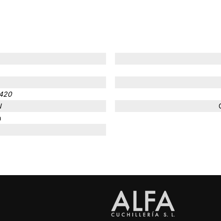
 420
N
m