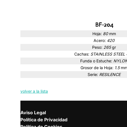
BF-204
Hoja:
80
mm
Acero:
420
Peso:
265
gr
Cachas:
STAINLESS STEEL
Funda o Estuche:
NYLO
Grosor de la Hoja:
1.5
m
Serie:
RESILENCE
volver a la lista
Aviso Legal
Política de Privacidad
Política de Cookies