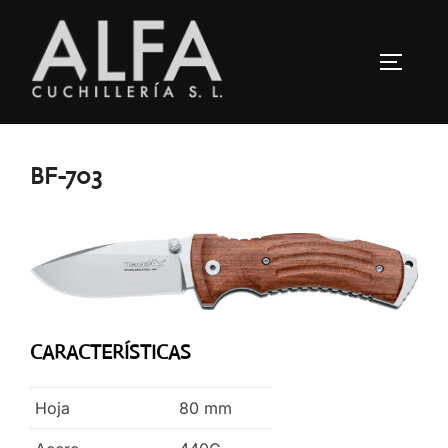
Saltar
al
ALTERN
contenido
BF-703
CARACTERÍSTICAS
Hoja
80
mm