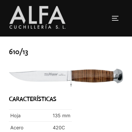
Saltar
al
ALTERN
contenido
610/13
CARACTERÍSTICAS
Hoja
135
mm
Acero
420C