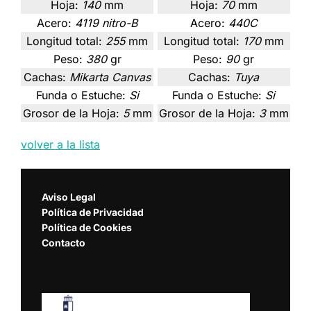
Hoja:
140
mm
Hoja:
70
mm
Acero:
4119 nitro-B
Acero:
440C
Longitud total:
255
mm
Longitud total:
170
mm
Peso:
380
gr
Peso:
90
gr
Cachas:
Mikarta Canvas
Cachas:
Tuya
Funda o Estuche:
Si
Funda o Estuche:
Si
Grosor de la Hoja:
5
mm
Grosor de la Hoja:
3
mm
volver a la lista
Aviso Legal
Política de Privacidad
Política de Cookies
Contacto