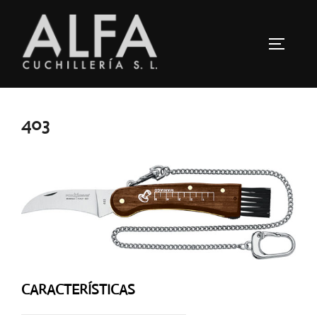
Saltar
al
ALTERN
contenido
403
CARACTERÍSTICAS