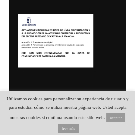
Utilizamos cookies para personalizar su experiencia de usuario y
Política de Privacidad
Copyright © 2026 ALFA CUCHILLERIA ::
para estudiar cómo se utiliza nuestra página web. Usted acepta
Artesanía en acero
nuestras cookies si continúa usando este sitio web.
aceptar
Inspiro Theme
por
WPZOOM
leer más