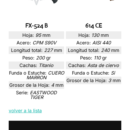
FX-524 B
614 CE
Hoja:
95
mm
Hoja:
130
mm
Acero:
CPM S90V
Acero:
AISI 440
Longitud total:
227
mm
Longitud total:
240
mm
Peso:
200
gr
Peso:
110
gr
Cachas:
Titanio
Cachas:
Asta de ciervo
Funda o Estuche:
CUERO
Funda o Estuche:
Si
MARRON
Grosor de la Hoja:
3
mm
Grosor de la Hoja:
4
mm
Serie:
EASTWOOD
TIGER
volver a la lista