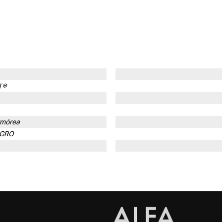
T®
rmórea
EGRO