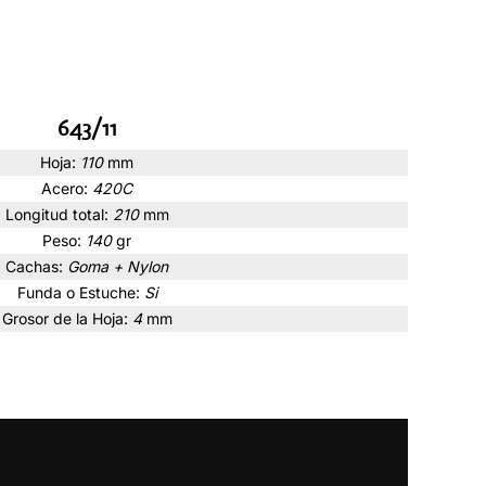
643/11
Hoja:
110
mm
Acero:
420C
Longitud total:
210
mm
Peso:
140
gr
Cachas:
Goma + Nylon
Funda o Estuche:
Si
Grosor de la Hoja:
4
mm