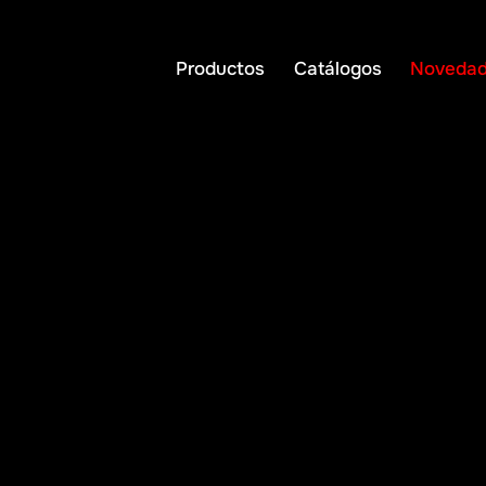
Productos
Catálogos
Noveda