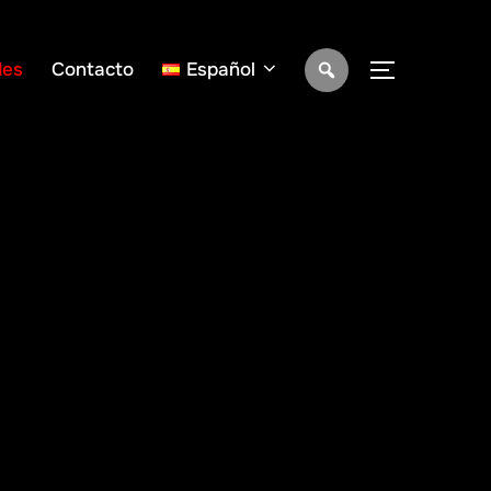
des
Contacto
Español