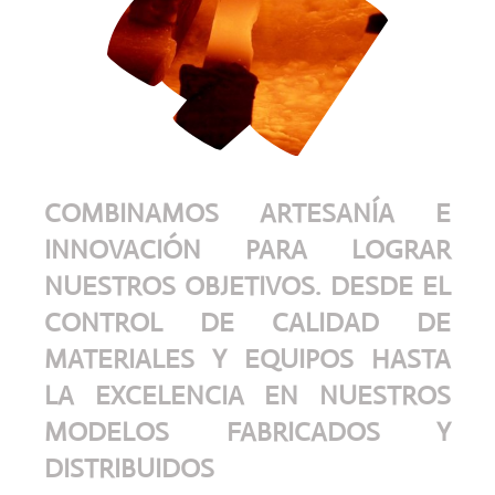
COMBINAMOS ARTESANÍA E
INNOVACIÓN PARA LOGRAR
NUESTROS OBJETIVOS. DESDE EL
CONTROL DE CALIDAD DE
MATERIALES Y EQUIPOS HASTA
LA EXCELENCIA EN NUESTROS
MODELOS FABRICADOS Y
DISTRIBUIDOS