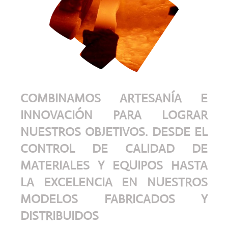
COMBINAMOS ARTESANÍA E
INNOVACIÓN PARA LOGRAR
NUESTROS OBJETIVOS. DESDE EL
CONTROL DE CALIDAD DE
MATERIALES Y EQUIPOS HASTA
LA EXCELENCIA EN NUESTROS
MODELOS FABRICADOS Y
DISTRIBUIDOS