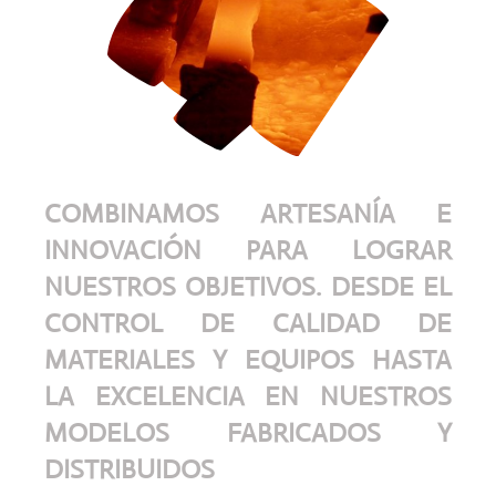
COMBINAMOS ARTESANÍA E
INNOVACIÓN PARA LOGRAR
NUESTROS OBJETIVOS. DESDE EL
CONTROL DE CALIDAD DE
MATERIALES Y EQUIPOS HASTA
LA EXCELENCIA EN NUESTROS
MODELOS FABRICADOS Y
DISTRIBUIDOS