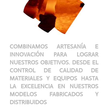
COMBINAMOS ARTESANÍA E
INNOVACIÓN PARA LOGRAR
NUESTROS OBJETIVOS. DESDE EL
CONTROL DE CALIDAD DE
MATERIALES Y EQUIPOS HASTA
LA EXCELENCIA EN NUESTROS
MODELOS FABRICADOS Y
DISTRIBUIDOS