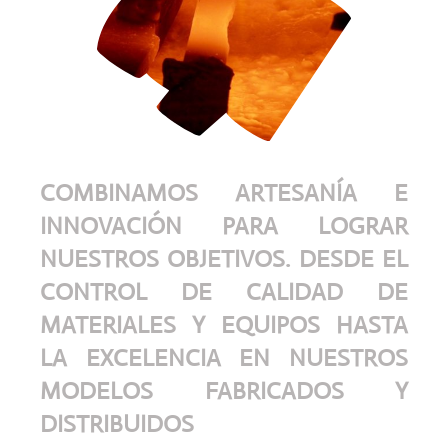
COMBINAMOS ARTESANÍA E
INNOVACIÓN PARA LOGRAR
NUESTROS OBJETIVOS. DESDE EL
CONTROL DE CALIDAD DE
MATERIALES Y EQUIPOS HASTA
LA EXCELENCIA EN NUESTROS
MODELOS FABRICADOS Y
DISTRIBUIDOS