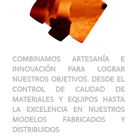
COMBINAMOS ARTESANÍA E
INNOVACIÓN PARA LOGRAR
NUESTROS OBJETIVOS. DESDE EL
CONTROL DE CALIDAD DE
MATERIALES Y EQUIPOS HASTA
LA EXCELENCIA EN NUESTROS
MODELOS FABRICADOS Y
DISTRIBUIDOS